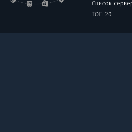
Список серве
ТОП 20