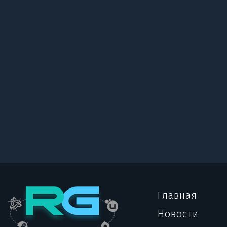
Главная
Новости