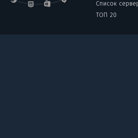
Список серве
ТОП 20