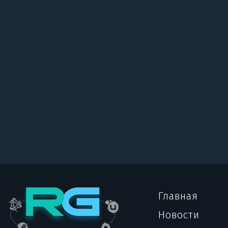
Главная
Новости